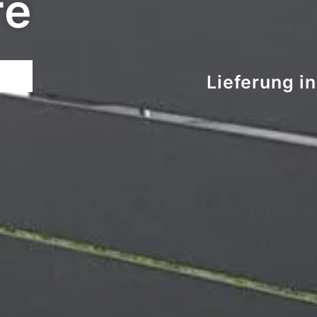
re
M
Lieferung i