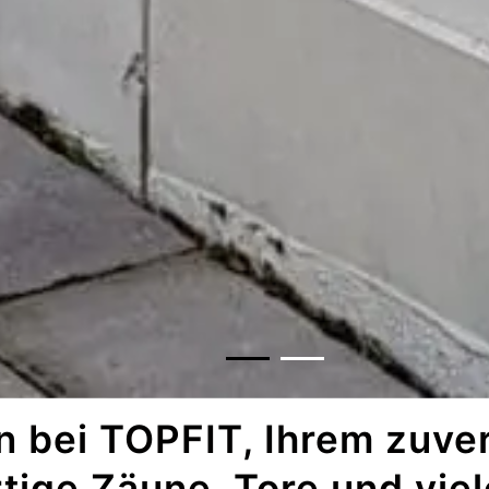
 bei TOPFIT, Ihrem zuver
ige Zäune, Tore und vie