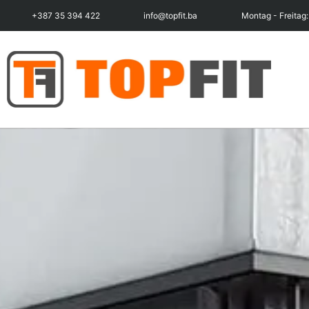
+387 35 394 422
info@topfit.ba
Montag - Freitag: