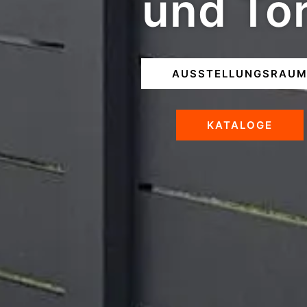
und To
AUSSTELLUNGSRAU
KATALOGE