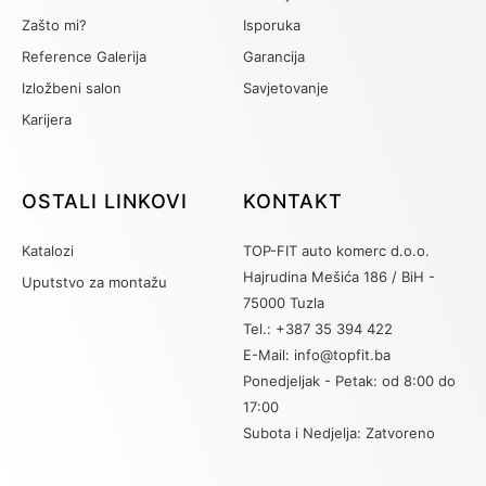
Zašto mi?
Isporuka
Reference Galerija
Garancija
Izložbeni salon
Savjetovanje
Karijera
OSTALI LINKOVI
KONTAKT
Katalozi
TOP-FIT auto komerc d.o.o.
Hajrudina Mešića 186 / BiH -
Uputstvo za montažu
75000 Tuzla
Tel.: +387 35 394 422
E-Mail: info@topfit.ba
Ponedjeljak - Petak: od 8:00 do
17:00
Subota i Nedjelja: Zatvoreno