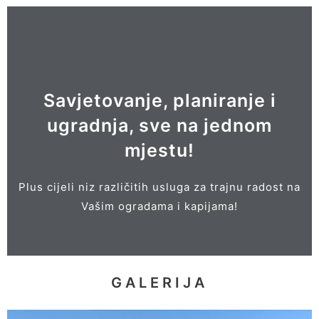
POGLEDAJ
Veliki izbor dodatne opreme i pribora!
Savjetovanje, planiranje i
ugradnja, sve na jednom
i dr.
mjestu!
BOKSOVI ZA KANTE OD SMEĆA
INTERFONI, ELEKTROMOTORI,
Plus cijeli niz različitih usluga za trajnu radost na
POŠTANSKA SANDUČAD,
Vašim ogradama i kapijama!
GALERIJA