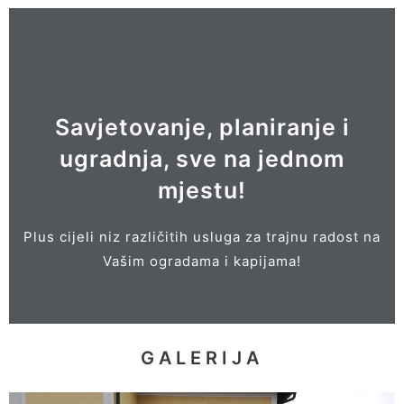
POGLEDAJ
Veliki izbor dodatne opreme i pribora!
Savjetovanje, planiranje i
ugradnja, sve na jednom
i dr.
mjestu!
BOKSOVI ZA KANTE OD SMEĆA
INTERFONI, ELEKTROMOTORI,
Plus cijeli niz različitih usluga za trajnu radost na
POŠTANSKA SANDUČAD,
Vašim ogradama i kapijama!
GALERIJA