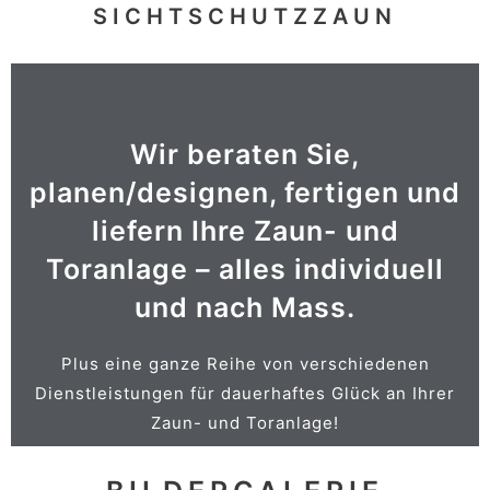
SICHTSCHUTZZAUN
Wir beraten Sie,
ANSICHT
planen/designen, fertigen und
Große Auswahl an Zubehör!
liefern Ihre Zaun- und
Toranlage – alles individuell
MÜLLTONNENBOX usw.
und nach Mass.
SPRECHANLAGEN, E-ANTRIEB,
BRIEFKASTENANLAGEN,
Plus eine ganze Reihe von verschiedenen
Dienstleistungen für dauerhaftes Glück an Ihrer
Zaun- und Toranlage!