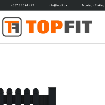
+387 35 394 422
info@topfit.ba
Montag - Freitag: