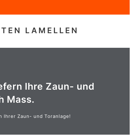
HTEN LAMELLEN
efern Ihre Zaun- und
ch Mass.
RIEB, MÜLLTONNENBOX
n Ihrer Zaun- und Toranlage!