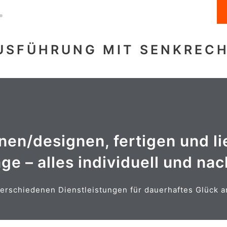
USFÜHRUNG MIT SENKREC
ANSICHT
anen/designen, fertigen und li
Große Auswahl an Zubehör!
ge – alles individuell und na
usw.
, SPRECHANLAGEN, E-ANT
erschiedenen Dienstleistungen für dauerhaftes Glück a