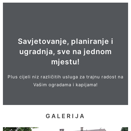
POGLEDAJ
Veliki izbor dodatne opreme i pribora!
Savjetovanje, planiranje i
ugradnja, sve na jednom
i dr.
mjestu!
BOKSOVI ZA KANTE OD SMEĆA
INTERFONI, ELEKTROMOTORI,
Plus cijeli niz različitih usluga za trajnu radost na
POŠTANSKA SANDUČAD,
Vašim ogradama i kapijama!
GALERIJA