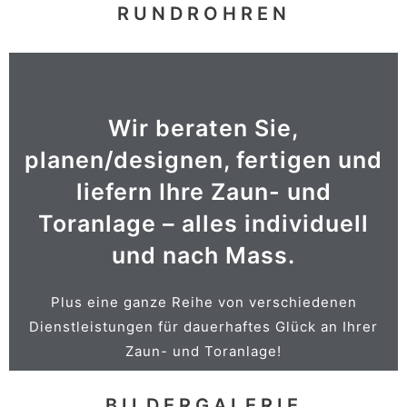
RUNDROHREN
Wir beraten Sie,
ANSICHT
planen/designen, fertigen und
Große Auswahl an Zubehör!
liefern Ihre Zaun- und
Toranlage – alles individuell
MÜLLTONNENBOX usw.
und nach Mass.
SPRECHANLAGEN, E-ANTRIEB,
BRIEFKASTENANLAGEN,
Plus eine ganze Reihe von verschiedenen
Dienstleistungen für dauerhaftes Glück an Ihrer
Zaun- und Toranlage!
BILDERGALERIE